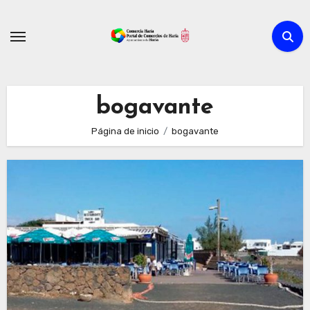
Ir
al
contenido
bogavante
Página de inicio
bogavante