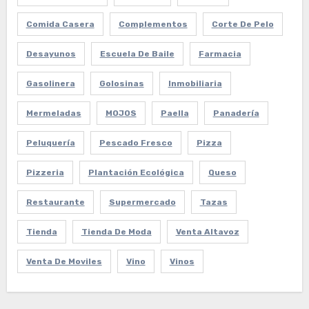
Comida Casera
Complementos
Corte De Pelo
Desayunos
Escuela De Baile
Farmacia
Gasolinera
Golosinas
Inmobiliaria
Mermeladas
MOJOS
Paella
Panadería
Peluquería
Pescado Fresco
Pizza
Pizzeria
Plantación Ecológica
Queso
Restaurante
Supermercado
Tazas
Tienda
Tienda De Moda
Venta Altavoz
Venta De Moviles
Vino
Vinos