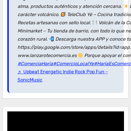
alma, productos auténticos y atención cercana.
D
carácter volcánico.
TeleClub Yé – Cocina tradici
Recetas artesanas con sello local.
Volcán de la C
Minimarket – Tu tienda de barrio, con todo lo que n
corazón rural.
Descarga nuestra APP y conoce tod
https://play.google.com/store/apps/details?id=ap
www.lanzarotecomercia.es
Porque apoyar el com
#ComerciaHaría
#ComercioLocalYe
#HaríaEsComerc
♬ Upbeat Energetic Indie Rock Pop Fun -
SonicMusic