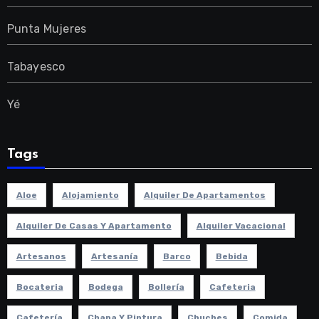
Punta Mujeres
Tabayesco
Yé
Tags
Aloe
Alojamiento
Alquiler De Apartamentos
Alquiler De Casas Y Apartamento
Alquiler Vacacional
Artesanos
Artesanía
Barco
Bebida
Bocateria
Bodega
Bollería
Cafeteria
Cafetería
Chapa Y Pintura
Chuches
Comida