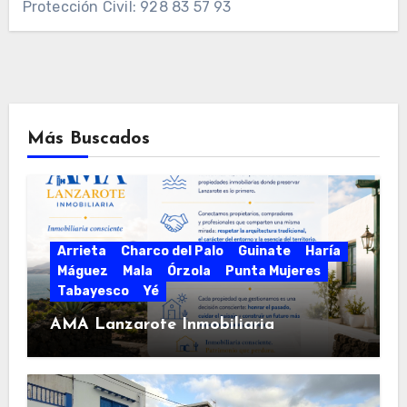
Protección Civil: 928 83 57 93
Más Buscados
Arrieta
Charco del Palo
Guinate
Haría
Máguez
Mala
Órzola
Punta Mujeres
Tabayesco
Yé
AMA Lanzarote Inmobiliaria