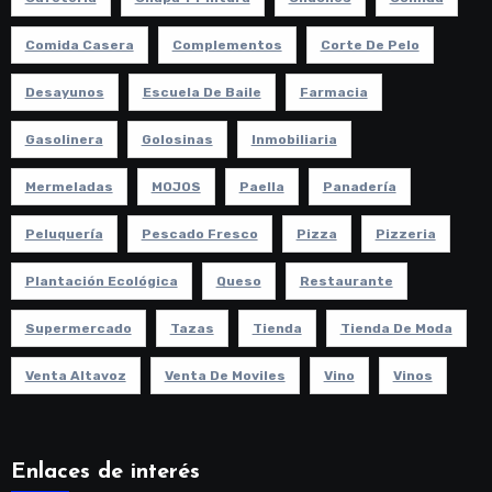
Comida Casera
Complementos
Corte De Pelo
Desayunos
Escuela De Baile
Farmacia
Gasolinera
Golosinas
Inmobiliaria
Mermeladas
MOJOS
Paella
Panadería
Peluquería
Pescado Fresco
Pizza
Pizzeria
Plantación Ecológica
Queso
Restaurante
Supermercado
Tazas
Tienda
Tienda De Moda
Venta Altavoz
Venta De Moviles
Vino
Vinos
Enlaces de interés