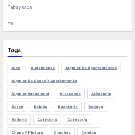
Tabayesco
Yé
Tags
Aloe
Alojamiento
Alquiler De Apartamentos
Alquiler De Casas Y Apartamento
Alquiler Vacacional
Artesanos
Artesanía
Barco
Bebida
Bocateria
Bodega
Bollería
Cafeteria
Cafetería
Chapa Y Pintura
Chuches
Comida