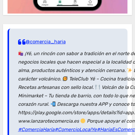
@comercia_haria
¡Yé, un rincón con sabor a tradición en el norte 
negocios locales que hacen especial a la localidad
alma, productos auténticos y atención cercana.
D
carácter volcánico.
TeleClub Yé – Cocina tradici
Recetas artesanas con sello local.
Volcán de la C
Minimarket – Tu tienda de barrio, con todo lo que n
corazón rural.
Descarga nuestra APP y conoce tod
https://play.google.com/store/apps/details?id=ap
www.lanzarotecomercia.es
Porque apoyar el com
#ComerciaHaría
#ComercioLocalYe
#HaríaEsComerc