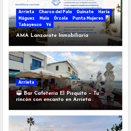
Arrieta
Charco del Palo
Guinate
Haría
Máguez
Mala
Órzola
Punta Mujeres
Tabayesco
Yé
AMA Lanzarote Inmobiliaria
Arrieta
Bar Cafetería El Pisquito – Tu
rincón con encanto en Arrieta