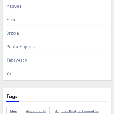
Máguez
Mala
Órzola
Punta Mujeres
Tabayesco
Yé
Tags
Aloe
Alojamiento
Alquiler De Apartamentos