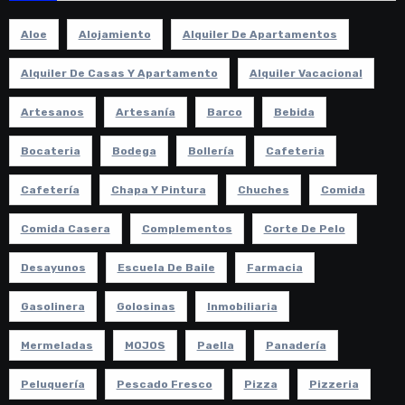
Aloe
Alojamiento
Alquiler De Apartamentos
Alquiler De Casas Y Apartamento
Alquiler Vacacional
Artesanos
Artesanía
Barco
Bebida
Bocateria
Bodega
Bollería
Cafeteria
Cafetería
Chapa Y Pintura
Chuches
Comida
Comida Casera
Complementos
Corte De Pelo
Desayunos
Escuela De Baile
Farmacia
Gasolinera
Golosinas
Inmobiliaria
Mermeladas
MOJOS
Paella
Panadería
Peluquería
Pescado Fresco
Pizza
Pizzeria