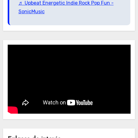
♬ Upbeat Energetic Indie Rock Pop Fun -
SonicMusic