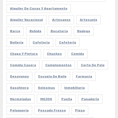
Alquiler De Casas Y Apartamento
Alquiler Vacacional
Artesanos
Artesanía
Barco
Bebida
Bocateria
Bodega
Bollería
Cafeteria
Cafetería
Chapa Y Pintura
Chuches
Comida
Comida Casera
Complementos
Corte De Pelo
Desayunos
Escuela De Baile
Farmacia
Gasolinera
Golosinas
Inmobiliaria
Mermeladas
MOJOS
Paella
Panadería
Peluquería
Pescado Fresco
Pizza