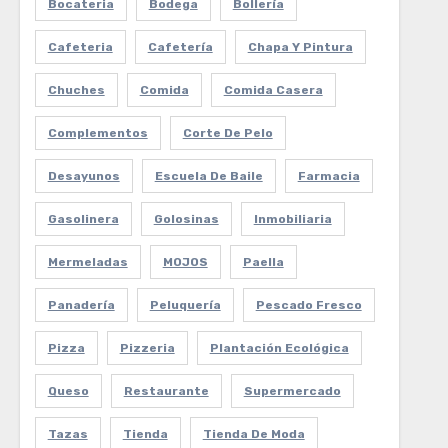
Bocateria
Bodega
Bollería
Cafeteria
Cafetería
Chapa Y Pintura
Chuches
Comida
Comida Casera
Complementos
Corte De Pelo
Desayunos
Escuela De Baile
Farmacia
Gasolinera
Golosinas
Inmobiliaria
Mermeladas
MOJOS
Paella
Panadería
Peluquería
Pescado Fresco
Pizza
Pizzeria
Plantación Ecológica
Queso
Restaurante
Supermercado
Tazas
Tienda
Tienda De Moda