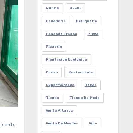
MOJOS
Paella
Panadería
Peluquería
Pescado Fresco
Pizza
Pizzeria
Plantación Ecológica
Queso
Restaurante
Supermercado
Tazas
Tienda
Tienda De Moda
Venta Altavoz
Venta De Moviles
Vino
mbiente