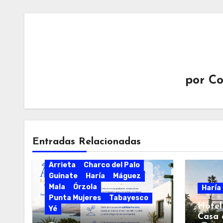
por
Co
Entradas Relacionadas
Arrieta
Charco del Palo
Guinate
Haría
Máguez
Mala
Órzola
Haría
Punta Mujeres
Tabayesco
Hotel
Yé
Casa 