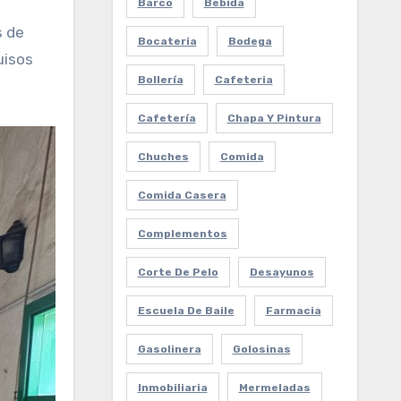
Barco
Bebida
s de
Bocateria
Bodega
uisos
Bollería
Cafeteria
Cafetería
Chapa Y Pintura
Chuches
Comida
Comida Casera
Complementos
Corte De Pelo
Desayunos
Escuela De Baile
Farmacia
Gasolinera
Golosinas
Inmobiliaria
Mermeladas