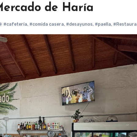
Mercado de Haría
#cafetería
,
#comida casera
,
#desayunos
,
#paella
,
#Restaura