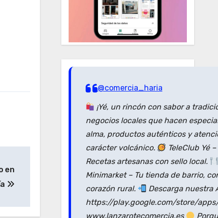
@comercia_haria
¡Yé, un rincón con sabor a tradici
negocios locales que hacen especial
alma, productos auténticos y atenc
carácter volcánico.
TeleClub Yé –
Recetas artesanas con sello local.
o en
Minimarket – Tu tienda de barrio, co
ía
corazón rural.
Descarga nuestra A
https://play.google.com/store/apps
www.lanzarotecomercia.es
Porque