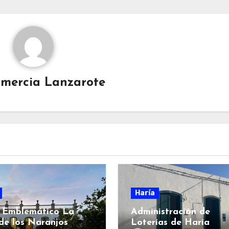
mercia Lanzarote
Haría
 Emblemático La
Administración de
de los Naranjos
Loterías de Haría