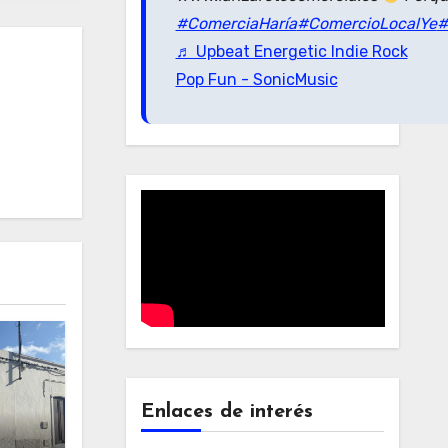
#ComerciaHaría
#ComercioLocalYe
#
♬ Upbeat Energetic Indie Rock
Pop Fun - SonicMusic
Enlaces de interés