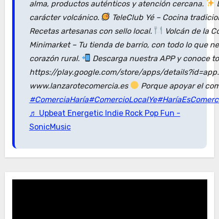
alma, productos auténticos y atención cercana.
D
carácter volcánico.
TeleClub Yé – Cocina tradici
Recetas artesanas con sello local.
Volcán de la C
Minimarket – Tu tienda de barrio, con todo lo que n
corazón rural.
Descarga nuestra APP y conoce tod
https://play.google.com/store/apps/details?id=ap
www.lanzarotecomercia.es
Porque apoyar el com
#ComerciaHaría
#ComercioLocalYe
#HaríaEsComerc
♬ Upbeat Energetic Indie Rock Pop Fun -
SonicMusic