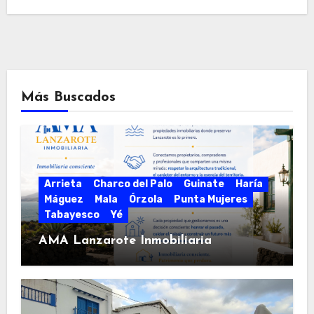
Más Buscados
Arrieta
Charco del Palo
Guinate
Haría
Máguez
Mala
Órzola
Punta Mujeres
Tabayesco
Yé
AMA Lanzarote Inmobiliaria