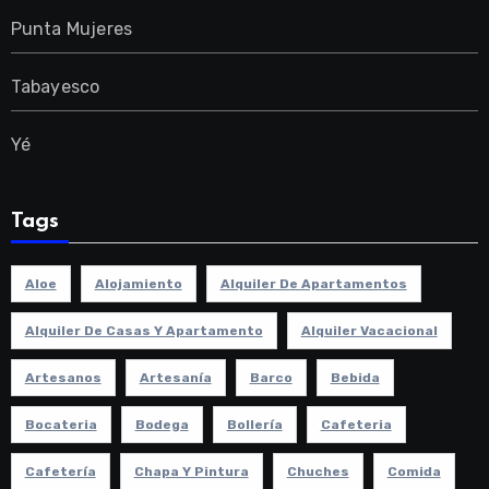
Punta Mujeres
Tabayesco
Yé
Tags
Aloe
Alojamiento
Alquiler De Apartamentos
Alquiler De Casas Y Apartamento
Alquiler Vacacional
Artesanos
Artesanía
Barco
Bebida
Bocateria
Bodega
Bollería
Cafeteria
Cafetería
Chapa Y Pintura
Chuches
Comida