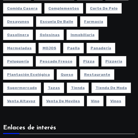
Comida Casera
Complementos
Corte De Pelo
Desayunos
Escuela De Baile
Farmacia
Gasolinera
Golosinas
Inmobiliaria
Mermeladas
MOJOS
Paella
Panadería
Peluquería
Pescado Fresco
Pizza
Pizzeria
Plantación Ecológica
Queso
Restaurante
Supermercado
Tazas
Tienda
Tienda De Moda
Venta Altavoz
Venta De Moviles
Vino
Vinos
Enlaces de interés