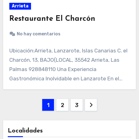
Arrieta
Restaurante El Charcón
No hay comentarios
Ubicación:Arrieta, Lanzarote, Islas Canarias C. el
Charcón, 13, BAJO(LOCAL, 35542 Arrieta, Las
Palmas 928848110 Una Experiencia
Gastronómica Inolvidable en Lanzarote En el…
Paginación
1
2
3
de
entradas
Localidades