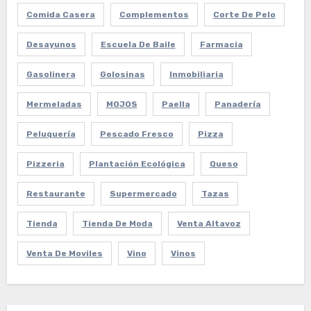
Comida Casera
Complementos
Corte De Pelo
Desayunos
Escuela De Baile
Farmacia
Gasolinera
Golosinas
Inmobiliaria
Mermeladas
MOJOS
Paella
Panadería
Peluquería
Pescado Fresco
Pizza
Pizzeria
Plantación Ecológica
Queso
Restaurante
Supermercado
Tazas
Tienda
Tienda De Moda
Venta Altavoz
Venta De Moviles
Vino
Vinos