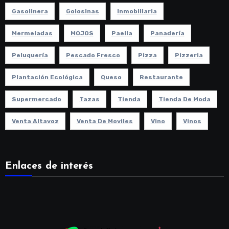
Gasolinera
Golosinas
Inmobiliaria
Mermeladas
MOJOS
Paella
Panadería
Peluquería
Pescado Fresco
Pizza
Pizzeria
Plantación Ecológica
Queso
Restaurante
Supermercado
Tazas
Tienda
Tienda De Moda
Venta Altavoz
Venta De Moviles
Vino
Vinos
Enlaces de interés