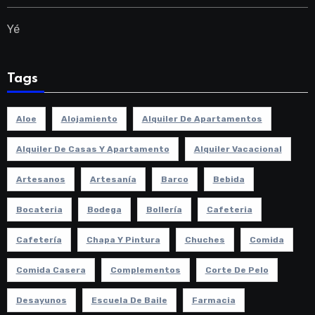
Yé
Tags
Aloe
Alojamiento
Alquiler De Apartamentos
Alquiler De Casas Y Apartamento
Alquiler Vacacional
Artesanos
Artesanía
Barco
Bebida
Bocateria
Bodega
Bollería
Cafeteria
Cafetería
Chapa Y Pintura
Chuches
Comida
Comida Casera
Complementos
Corte De Pelo
Desayunos
Escuela De Baile
Farmacia