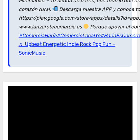
Minimarket – Tu tienda de barrio, con todo lo que n
corazón rural.
Descarga nuestra APP y conoce tod
https://play.google.com/store/apps/details?id=ap
www.lanzarotecomercia.es
Porque apoyar el com
#ComerciaHaría
#ComercioLocalYe
#HaríaEsComerc
♬ Upbeat Energetic Indie Rock Pop Fun -
SonicMusic