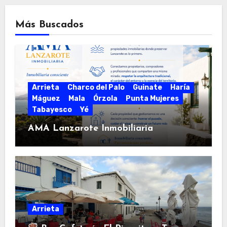
Más Buscados
Arrieta
Charco del Palo
Guinate
Haría
Máguez
Mala
Órzola
Punta Mujeres
Tabayesco
Yé
AMA Lanzarote Inmobiliaria
Arrieta