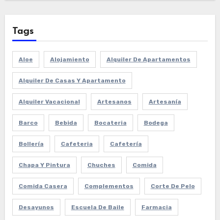
Tags
Aloe
Alojamiento
Alquiler De Apartamentos
Alquiler De Casas Y Apartamento
Alquiler Vacacional
Artesanos
Artesanía
Barco
Bebida
Bocateria
Bodega
Bollería
Cafeteria
Cafetería
Chapa Y Pintura
Chuches
Comida
Comida Casera
Complementos
Corte De Pelo
Desayunos
Escuela De Baile
Farmacia