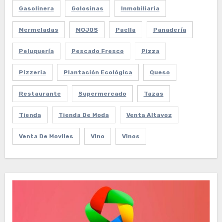
Gasolinera
Golosinas
Inmobiliaria
Mermeladas
MOJOS
Paella
Panadería
Peluquería
Pescado Fresco
Pizza
Pizzeria
Plantación Ecológica
Queso
Restaurante
Supermercado
Tazas
Tienda
Tienda De Moda
Venta Altavoz
Venta De Moviles
Vino
Vinos