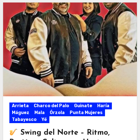
Arrieta
Charco del Palo
Guinate
Haría
Máguez
Mala
Órzola
Punta Mujeres
Tabayesco
Yé
Swing del Norte – Ritmo,