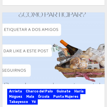
Arrieta
Charco del Palo
Guinate
Haría
Máguez
Mala
Órzola
Punta Mujeres
Tabayesco
Yé