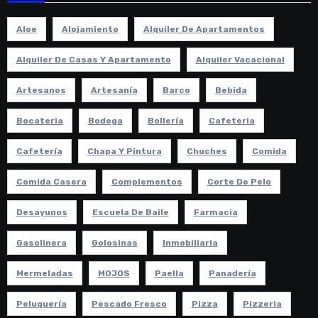
Aloe
Alojamiento
Alquiler De Apartamentos
Alquiler De Casas Y Apartamento
Alquiler Vacacional
Artesanos
Artesanía
Barco
Bebida
Bocateria
Bodega
Bollería
Cafeteria
Cafetería
Chapa Y Pintura
Chuches
Comida
Comida Casera
Complementos
Corte De Pelo
Desayunos
Escuela De Baile
Farmacia
Gasolinera
Golosinas
Inmobiliaria
Mermeladas
MOJOS
Paella
Panadería
Peluquería
Pescado Fresco
Pizza
Pizzeria