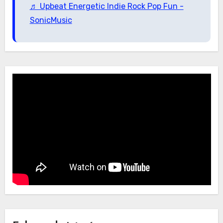
♬ Upbeat Energetic Indie Rock Pop Fun -
SonicMusic