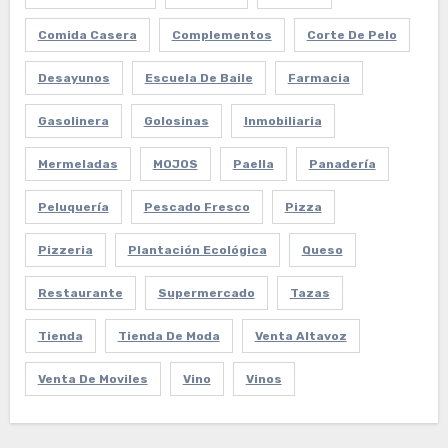
Comida Casera
Complementos
Corte De Pelo
Desayunos
Escuela De Baile
Farmacia
Gasolinera
Golosinas
Inmobiliaria
Mermeladas
MOJOS
Paella
Panadería
Peluquería
Pescado Fresco
Pizza
Pizzeria
Plantación Ecológica
Queso
Restaurante
Supermercado
Tazas
Tienda
Tienda De Moda
Venta Altavoz
Venta De Moviles
Vino
Vinos