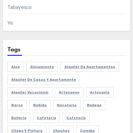
Tabayesco
Yé
Tags
Aloe
Alojamiento
Alquiler De Apartamentos
Alquiler De Casas Y Apartamento
Alquiler Vacacional
Artesanos
Artesanía
Barco
Bebida
Bocateria
Bodega
Bollería
Cafeteria
Cafetería
Chapa Y Pintura
Chuches
Comida