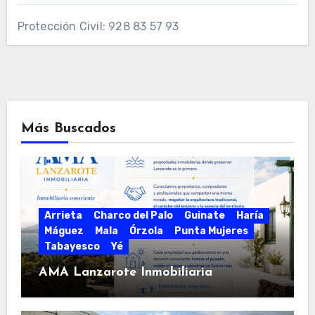
Protección Civil: 928 83 57 93
Más Buscados
Arrieta
Charco del Palo
Guinate
Haría
Máguez
Mala
Órzola
Punta Mujeres
Tabayesco
Yé
AMA Lanzarote Inmobiliaria