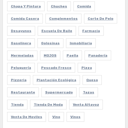
Chapa Y Pintura
Chuches
Comida
Comida Casera
Complementos
Corte De Pelo
Desayunos
Escuela De Baile
Farmacia
Gasolinera
Golosinas
Inmobiliaria
Mermeladas
MOJOS
Paella
Panadería
Peluquería
Pescado Fresco
Pizza
Pizzeria
Plantación Ecológica
Queso
Restaurante
Supermercado
Tazas
Tienda
Tienda De Moda
Venta Altavoz
Venta De Moviles
Vino
Vinos