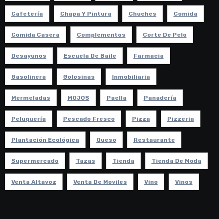
Cafetería
Chapa Y Pintura
Chuches
Comida
Comida Casera
Complementos
Corte De Pelo
Desayunos
Escuela De Baile
Farmacia
Gasolinera
Golosinas
Inmobiliaria
Mermeladas
MOJOS
Paella
Panadería
Peluquería
Pescado Fresco
Pizza
Pizzeria
Plantación Ecológica
Queso
Restaurante
Supermercado
Tazas
Tienda
Tienda De Moda
Venta Altavoz
Venta De Moviles
Vino
Vinos