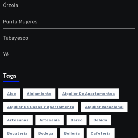
Órzola
Punta Mujeres
Tabayesco
Yé
Tags
Aloe
Alojamiento
Alquiler De Apartamentos
Alquiler De Casas Y Apartamento
Alquiler Vacacional
Artesanos
Artesanía
Barco
Bebida
Bocateria
Bodega
Bollería
Cafeteria