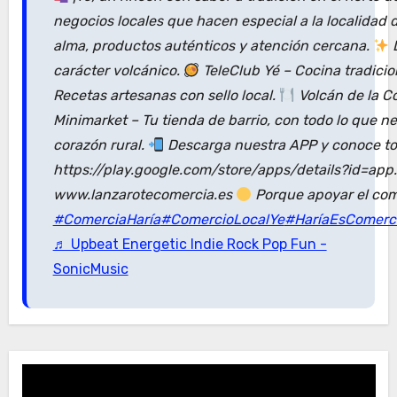
negocios locales que hacen especial a la localidad
alma, productos auténticos y atención cercana.
D
carácter volcánico.
TeleClub Yé – Cocina tradici
Recetas artesanas con sello local.
Volcán de la C
Minimarket – Tu tienda de barrio, con todo lo que n
corazón rural.
Descarga nuestra APP y conoce tod
https://play.google.com/store/apps/details?id=ap
www.lanzarotecomercia.es
Porque apoyar el com
#ComerciaHaría
#ComercioLocalYe
#HaríaEsComerc
♬ Upbeat Energetic Indie Rock Pop Fun -
SonicMusic