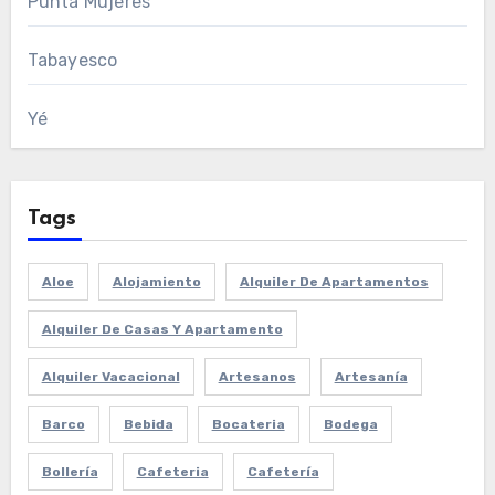
Punta Mujeres
Tabayesco
Yé
Tags
Aloe
Alojamiento
Alquiler De Apartamentos
Alquiler De Casas Y Apartamento
Alquiler Vacacional
Artesanos
Artesanía
Barco
Bebida
Bocateria
Bodega
Bollería
Cafeteria
Cafetería