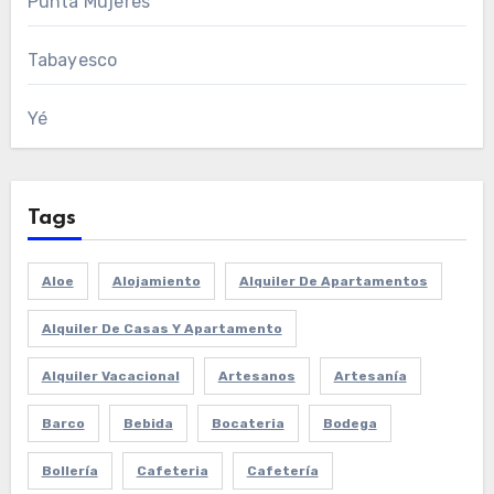
Punta Mujeres
Tabayesco
Yé
Tags
Aloe
Alojamiento
Alquiler De Apartamentos
Alquiler De Casas Y Apartamento
Alquiler Vacacional
Artesanos
Artesanía
Barco
Bebida
Bocateria
Bodega
Bollería
Cafeteria
Cafetería