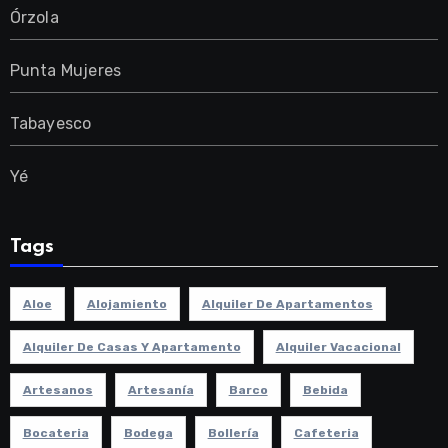
Órzola
Punta Mujeres
Tabayesco
Yé
Tags
Aloe
Alojamiento
Alquiler De Apartamentos
Alquiler De Casas Y Apartamento
Alquiler Vacacional
Artesanos
Artesanía
Barco
Bebida
Bocateria
Bodega
Bollería
Cafeteria