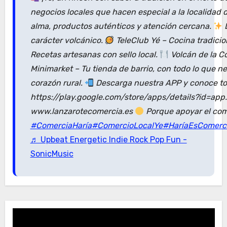
negocios locales que hacen especial a la localidad
alma, productos auténticos y atención cercana.
D
carácter volcánico.
TeleClub Yé – Cocina tradici
Recetas artesanas con sello local.
Volcán de la C
Minimarket – Tu tienda de barrio, con todo lo que n
corazón rural.
Descarga nuestra APP y conoce tod
https://play.google.com/store/apps/details?id=ap
www.lanzarotecomercia.es
Porque apoyar el com
#ComerciaHaría
#ComercioLocalYe
#HaríaEsComerc
♬ Upbeat Energetic Indie Rock Pop Fun -
SonicMusic