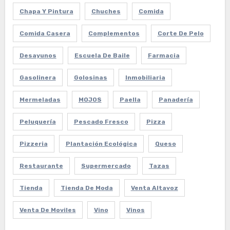
Chapa Y Pintura
Chuches
Comida
Comida Casera
Complementos
Corte De Pelo
Desayunos
Escuela De Baile
Farmacia
Gasolinera
Golosinas
Inmobiliaria
Mermeladas
MOJOS
Paella
Panadería
Peluquería
Pescado Fresco
Pizza
Pizzeria
Plantación Ecológica
Queso
Restaurante
Supermercado
Tazas
Tienda
Tienda De Moda
Venta Altavoz
Venta De Moviles
Vino
Vinos