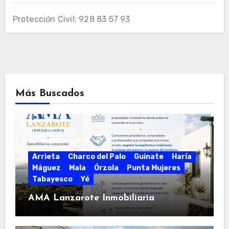
Protección Civil: 928 83 57 93
Más Buscados
Arrieta
Charco del Palo
Guinate
Haría
Máguez
Mala
Órzola
Punta Mujeres
Tabayesco
Yé
AMA Lanzarote Inmobiliaria