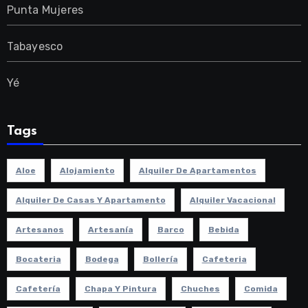
Punta Mujeres
Tabayesco
Yé
Tags
Aloe
Alojamiento
Alquiler De Apartamentos
Alquiler De Casas Y Apartamento
Alquiler Vacacional
Artesanos
Artesanía
Barco
Bebida
Bocateria
Bodega
Bollería
Cafeteria
Cafetería
Chapa Y Pintura
Chuches
Comida