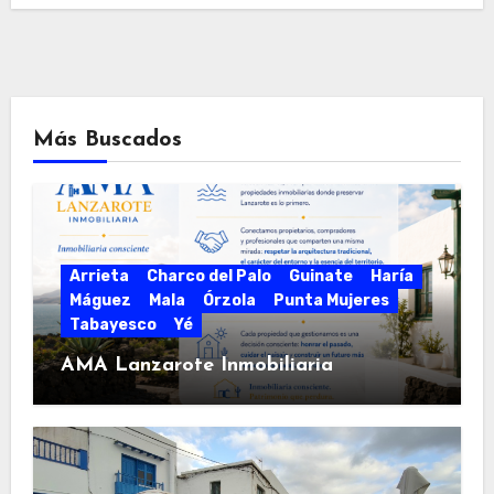
Más Buscados
Arrieta
Charco del Palo
Guinate
Haría
Máguez
Mala
Órzola
Punta Mujeres
Tabayesco
Yé
AMA Lanzarote Inmobiliaria