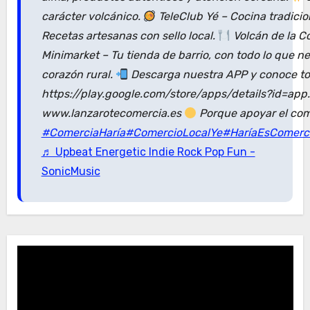
carácter volcánico.
TeleClub Yé – Cocina tradici
Recetas artesanas con sello local.
Volcán de la C
Minimarket – Tu tienda de barrio, con todo lo que n
corazón rural.
Descarga nuestra APP y conoce tod
https://play.google.com/store/apps/details?id=ap
www.lanzarotecomercia.es
Porque apoyar el com
#ComerciaHaría
#ComercioLocalYe
#HaríaEsComerc
♬ Upbeat Energetic Indie Rock Pop Fun -
SonicMusic