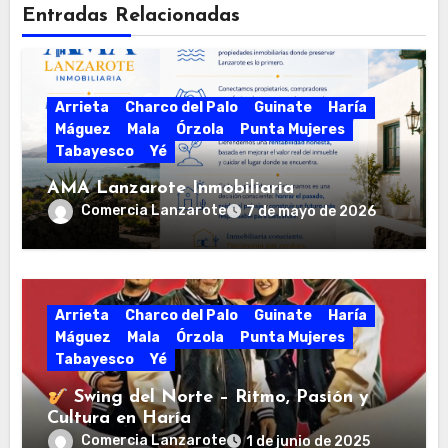
Entradas Relacionadas
Arrieta
Charco del Palo
Guinate
Haría
Máguez
Mala
Órzola
Punta Mujeres
Tabayesco
Yé
AMA Lanzarote Inmobiliaria
Comercia Lanzarote
7 de mayo de 2026
Arrieta
Charco del Palo
Guinate
Haría
Máguez
Mala
Órzola
Punta Mujeres
Tabayesco
Yé
Swing del Norte – Ritmo, Pasión y
Cultura en Haría
Comercia Lanzarote
1 de junio de 2025