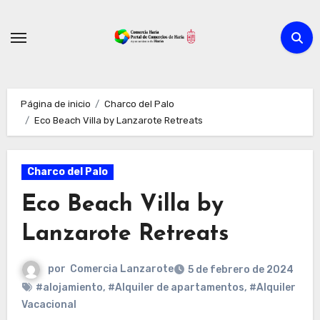
Ir
al
contenido
Página de inicio
Charco del Palo
Eco Beach Villa by Lanzarote Retreats
Charco del Palo
Eco Beach Villa by
Lanzarote Retreats
por
Comercia Lanzarote
5 de febrero de 2024
#alojamiento
,
#Alquiler de apartamentos
,
#Alquiler
Vacacional