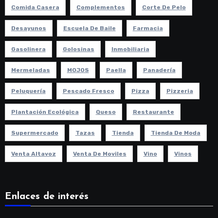
Comida Casera
Complementos
Corte De Pelo
Desayunos
Escuela De Baile
Farmacia
Gasolinera
Golosinas
Inmobiliaria
Mermeladas
MOJOS
Paella
Panadería
Peluquería
Pescado Fresco
Pizza
Pizzeria
Plantación Ecológica
Queso
Restaurante
Supermercado
Tazas
Tienda
Tienda De Moda
Venta Altavoz
Venta De Moviles
Vino
Vinos
Enlaces de interés