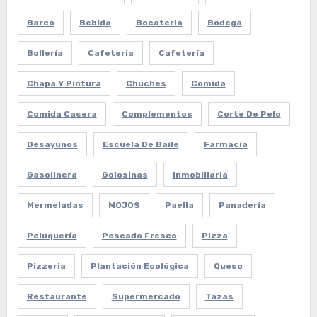
Barco
Bebida
Bocateria
Bodega
Bollería
Cafeteria
Cafetería
Chapa Y Pintura
Chuches
Comida
Comida Casera
Complementos
Corte De Pelo
Desayunos
Escuela De Baile
Farmacia
Gasolinera
Golosinas
Inmobiliaria
Mermeladas
MOJOS
Paella
Panadería
Peluquería
Pescado Fresco
Pizza
Pizzeria
Plantación Ecológica
Queso
Restaurante
Supermercado
Tazas