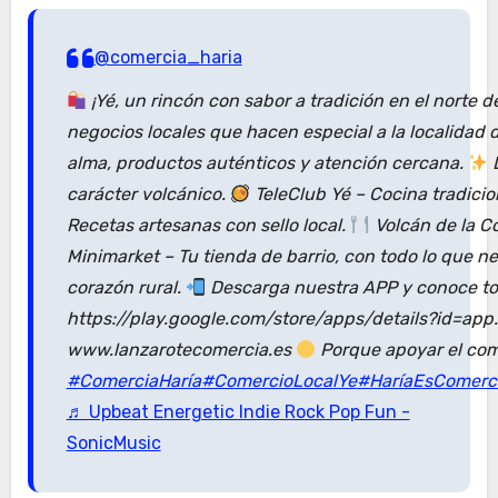
@comercia_haria
¡Yé, un rincón con sabor a tradición en el norte 
negocios locales que hacen especial a la localidad
alma, productos auténticos y atención cercana.
D
carácter volcánico.
TeleClub Yé – Cocina tradici
Recetas artesanas con sello local.
Volcán de la C
Minimarket – Tu tienda de barrio, con todo lo que n
corazón rural.
Descarga nuestra APP y conoce tod
https://play.google.com/store/apps/details?id=ap
www.lanzarotecomercia.es
Porque apoyar el com
#ComerciaHaría
#ComercioLocalYe
#HaríaEsComerc
♬ Upbeat Energetic Indie Rock Pop Fun -
SonicMusic