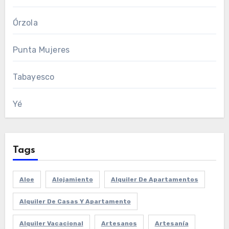
Órzola
Punta Mujeres
Tabayesco
Yé
Tags
Aloe
Alojamiento
Alquiler De Apartamentos
Alquiler De Casas Y Apartamento
Alquiler Vacacional
Artesanos
Artesanía