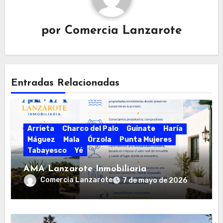
por
Comercia Lanzarote
Entradas Relacionadas
Arrieta
Charco del Palo
Guinate
Haría
Máguez
Mala
Órzola
Punta Mujeres
Tabayesco
Yé
AMA Lanzarote Inmobiliaria
Comercia Lanzarote
7 de mayo de 2026