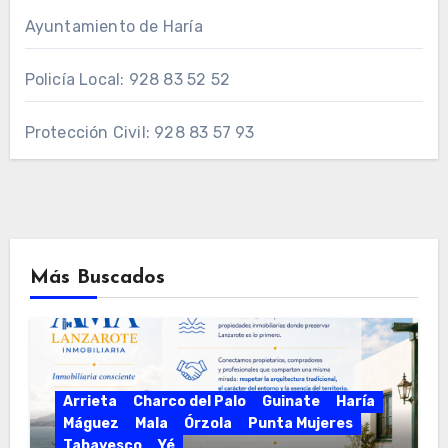
Ayuntamiento de Haría
Policía Local: 928 83 52 52
Protección Civil: 928 83 57 93
Más Buscados
Arrieta
Charco del Palo
Guinate
Haría
Máguez
Mala
Órzola
Punta Mujeres
Tabayesco
Yé