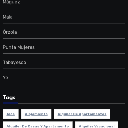
Máguez
Mala
Órzola
Punta Mujeres
Tabayesco
Yé
Tags
Aloe
Alojamiento
Alquiler De Apartamentos
Alquiler De Casas Y Apartamento
Alquiler Vacacional