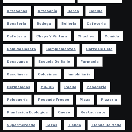
Artesanos
Artesanía
Barco
Bebida
Bocateria
Bodega
Bollería
Cafeteria
Cafetería
Chapa Y Pintura
Chuches
Comida
Comida Casera
Complementos
Corte De Pelo
Desayunos
Escuela De Baile
Farmacia
Gasolinera
Golosinas
Inmobiliaria
Mermeladas
MOJOS
Paella
Panadería
Peluquería
Pescado Fresco
Pizza
Pizzeria
Plantación Ecológica
Queso
Restaurante
Supermercado
Tazas
Tienda
Tienda De Moda