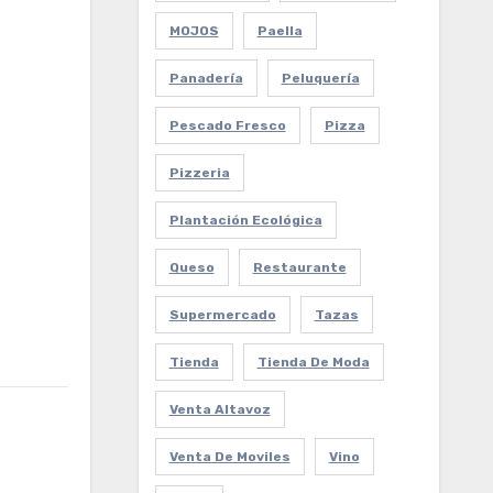
MOJOS
Paella
Panadería
Peluquería
Pescado Fresco
Pizza
Pizzeria
Plantación Ecológica
Queso
Restaurante
Supermercado
Tazas
Tienda
Tienda De Moda
Venta Altavoz
Venta De Moviles
Vino