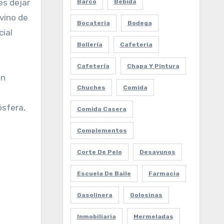
es dejar
Barco
Bebida
vino de
Bocateria
Bodega
cial
Bollería
Cafeteria
Cafetería
Chapa Y Pintura
un
Chuches
Comida
n
ósfera,
Comida Casera
Complementos
Corte De Pelo
Desayunos
Escuela De Baile
Farmacia
Gasolinera
Golosinas
Inmobiliaria
Mermeladas