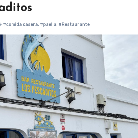
aditos
#comida casera
,
#paella
,
#Restaurante