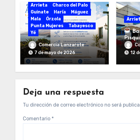
Arrieta
Charco del Palo
Guinate
Haría
Máguez
Mala
Órzola
Arrie
Punta Mujeres
Tabayesco
Bar
Yé
Pisqu
AMA Lanzarote
encan
Comercia Lanzarote
Co
Inmobiliaria
7 de mayo de 2026
12 d
Deja una respuesta
Tu dirección de correo electrónico no será publica
Comentario
*