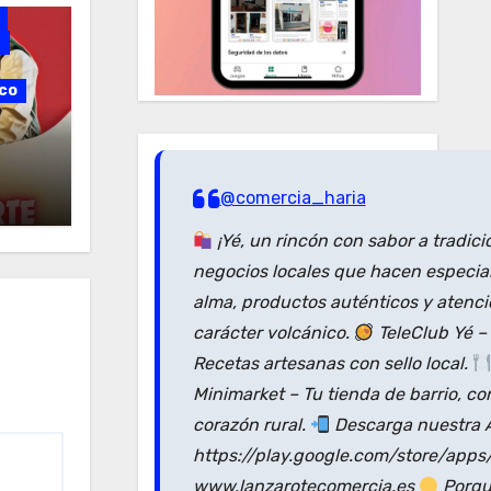
z
co
ra en
@comercia_haria
¡Yé, un rincón con sabor a tradici
negocios locales que hacen especial
alma, productos auténticos y atenc
carácter volcánico.
TeleClub Yé –
Recetas artesanas con sello local.
Minimarket – Tu tienda de barrio, co
corazón rural.
Descarga nuestra A
https://play.google.com/store/apps
www.lanzarotecomercia.es
Porque