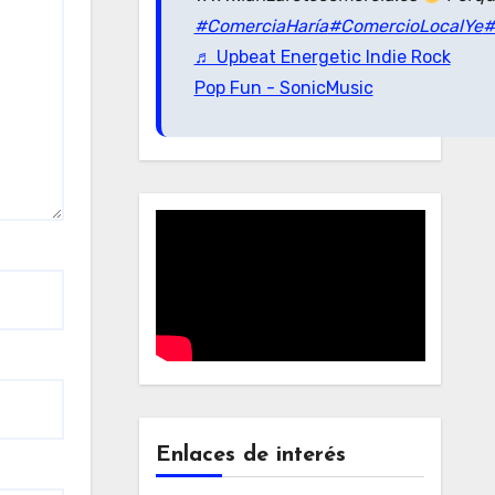
#ComerciaHaría
#ComercioLocalYe
#
♬ Upbeat Energetic Indie Rock
Pop Fun - SonicMusic
Enlaces de interés