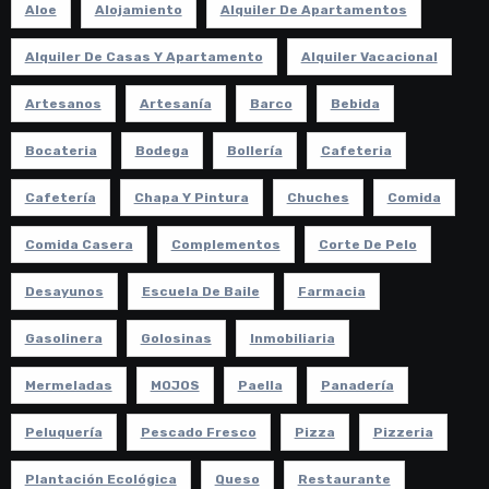
Aloe
Alojamiento
Alquiler De Apartamentos
Alquiler De Casas Y Apartamento
Alquiler Vacacional
Artesanos
Artesanía
Barco
Bebida
Bocateria
Bodega
Bollería
Cafeteria
Cafetería
Chapa Y Pintura
Chuches
Comida
Comida Casera
Complementos
Corte De Pelo
Desayunos
Escuela De Baile
Farmacia
Gasolinera
Golosinas
Inmobiliaria
Mermeladas
MOJOS
Paella
Panadería
Peluquería
Pescado Fresco
Pizza
Pizzeria
Plantación Ecológica
Queso
Restaurante