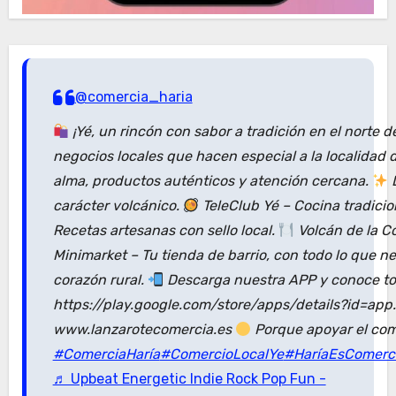
@comercia_haria
¡Yé, un rincón con sabor a tradición en el norte 
negocios locales que hacen especial a la localidad
alma, productos auténticos y atención cercana.
D
carácter volcánico.
TeleClub Yé – Cocina tradici
Recetas artesanas con sello local.
Volcán de la C
Minimarket – Tu tienda de barrio, con todo lo que n
corazón rural.
Descarga nuestra APP y conoce tod
https://play.google.com/store/apps/details?id=ap
www.lanzarotecomercia.es
Porque apoyar el com
#ComerciaHaría
#ComercioLocalYe
#HaríaEsComerc
♬ Upbeat Energetic Indie Rock Pop Fun -