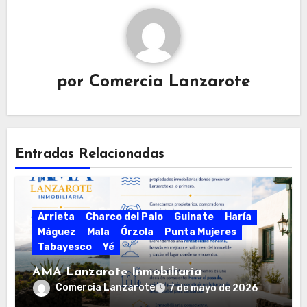
por
Comercia Lanzarote
Entradas Relacionadas
Arrieta
Charco del Palo
Guinate
Haría
Máguez
Mala
Órzola
Punta Mujeres
Tabayesco
Yé
AMA Lanzarote Inmobiliaria
Comercia Lanzarote
7 de mayo de 2026