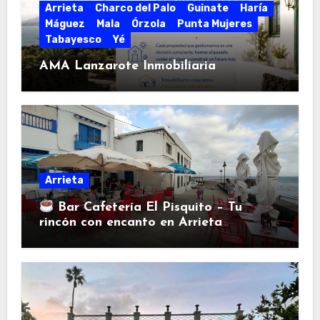
Arrieta
Charco del Palo
Guinate
Haría
Máguez
Mala
Órzola
Punta Mujeres
Tabayesco
Yé
AMA Lanzarote Inmobiliaria
Arrieta
Bar Cafetería El Pisquito – Tu
rincón con encanto en Arrieta