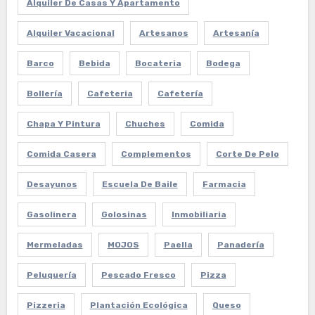
Alquiler De Casas Y Apartamento
Alquiler Vacacional
Artesanos
Artesanía
Barco
Bebida
Bocateria
Bodega
Bollería
Cafeteria
Cafetería
Chapa Y Pintura
Chuches
Comida
Comida Casera
Complementos
Corte De Pelo
Desayunos
Escuela De Baile
Farmacia
Gasolinera
Golosinas
Inmobiliaria
Mermeladas
MOJOS
Paella
Panadería
Peluquería
Pescado Fresco
Pizza
Pizzeria
Plantación Ecológica
Queso