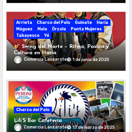
Arrieta
Charco del Palo
Guinate
Haría
Máguez
Mala
Órzola
Punta Mujeres
Tabayesco
Yé
Swing del Norte – Ritmo, Pasión y
Cultura en Haría
Comercia Lanzarote
1 de junio de 2025
Charco del Palo
Lili‘S Bar Cafeteria
Comercia Lanzarote
17 de marzo de 2025