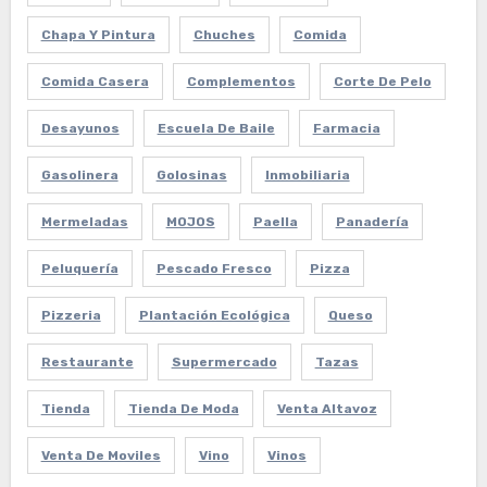
Chapa Y Pintura
Chuches
Comida
Comida Casera
Complementos
Corte De Pelo
Desayunos
Escuela De Baile
Farmacia
Gasolinera
Golosinas
Inmobiliaria
Mermeladas
MOJOS
Paella
Panadería
Peluquería
Pescado Fresco
Pizza
Pizzeria
Plantación Ecológica
Queso
Restaurante
Supermercado
Tazas
Tienda
Tienda De Moda
Venta Altavoz
Venta De Moviles
Vino
Vinos