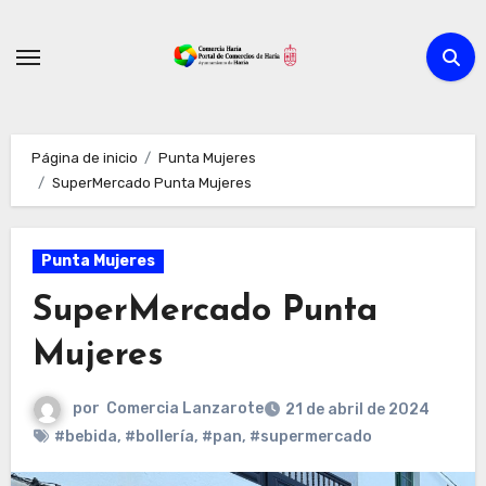
Ir
al
contenido
Página de inicio
Punta Mujeres
SuperMercado Punta Mujeres
Punta Mujeres
SuperMercado Punta
Mujeres
por
Comercia Lanzarote
21 de abril de 2024
#bebida
,
#bollería
,
#pan
,
#supermercado