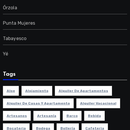
Órzola
Punta Mujeres
Tabayesco
Yé
Tags
Aloe
Alojamiento
Alquiler De Apartamentos
Alquiler De Casas Y Apartamento
Alquiler Vacacional
Artesanos
Artesanía
Barco
Bebida
Bocateria
Bodega
Bollería
Cafeteria