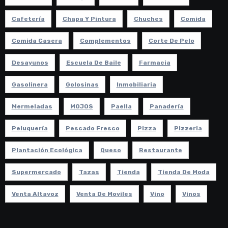
Cafetería
Chapa Y Pintura
Chuches
Comida
Comida Casera
Complementos
Corte De Pelo
Desayunos
Escuela De Baile
Farmacia
Gasolinera
Golosinas
Inmobiliaria
Mermeladas
MOJOS
Paella
Panadería
Peluquería
Pescado Fresco
Pizza
Pizzeria
Plantación Ecológica
Queso
Restaurante
Supermercado
Tazas
Tienda
Tienda De Moda
Venta Altavoz
Venta De Moviles
Vino
Vinos