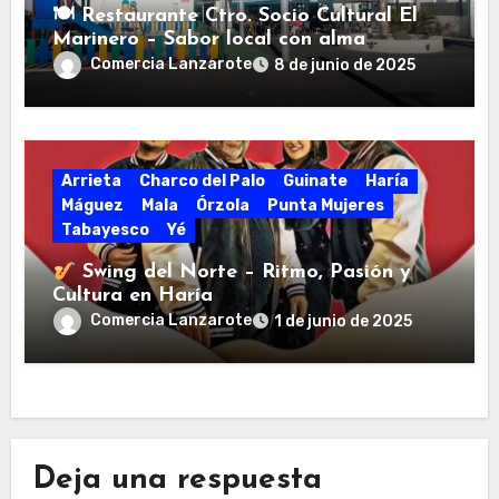
🍽 Restaurante Ctro. Socio Cultural El
Marinero – Sabor local con alma
marinera en Punta Mujeres
Comercia Lanzarote
8 de junio de 2025
Arrieta
Charco del Palo
Guinate
Haría
Máguez
Mala
Órzola
Punta Mujeres
Tabayesco
Yé
Swing del Norte – Ritmo, Pasión y
Cultura en Haría
Comercia Lanzarote
1 de junio de 2025
Deja una respuesta