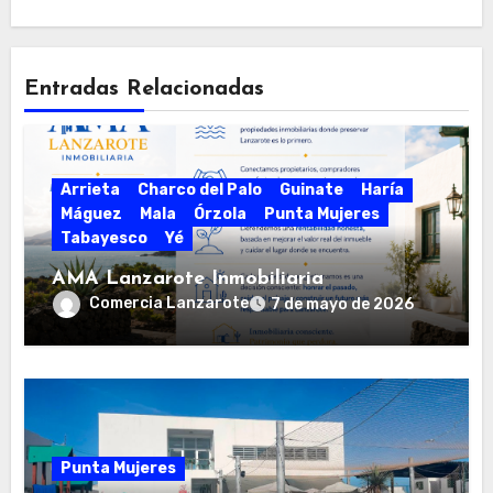
Entradas Relacionadas
Arrieta
Charco del Palo
Guinate
Haría
Máguez
Mala
Órzola
Punta Mujeres
Tabayesco
Yé
AMA Lanzarote Inmobiliaria
Comercia Lanzarote
7 de mayo de 2026
Punta Mujeres