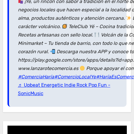
¡Yé, un rincón con sabor a tradición en el norte 
negocios locales que hacen especial a la localidad
alma, productos auténticos y atención cercana.
D
carácter volcánico.
TeleClub Yé – Cocina tradici
Recetas artesanas con sello local.
Volcán de la C
Minimarket – Tu tienda de barrio, con todo lo que n
corazón rural.
Descarga nuestra APP y conoce tod
https://play.google.com/store/apps/details?id=ap
www.lanzarotecomercia.es
Porque apoyar el com
#ComerciaHaría
#ComercioLocalYe
#HaríaEsComerc
♬ Upbeat Energetic Indie Rock Pop Fun -
SonicMusic