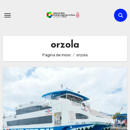
Ir
al
contenido
orzola
Página de inicio
orzola