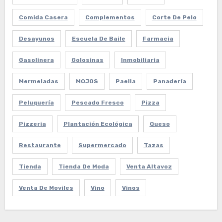
Comida Casera
Complementos
Corte De Pelo
Desayunos
Escuela De Baile
Farmacia
Gasolinera
Golosinas
Inmobiliaria
Mermeladas
MOJOS
Paella
Panadería
Peluquería
Pescado Fresco
Pizza
Pizzeria
Plantación Ecológica
Queso
Restaurante
Supermercado
Tazas
Tienda
Tienda De Moda
Venta Altavoz
Venta De Moviles
Vino
Vinos