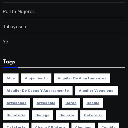
Punta Mujeres
Tabayesco
Yé
Tags
Aloe
Alojamiento
Alquiler De Apartamentos
Alquiler De Casas Y Apartamento
Alquiler Vacacional
Artesanos
Artesanía
Barco
Bebida
Bocateria
Bodega
Bollería
Cafeteria
Cafetería
Chapa Y Pintura
Chuches
Comida