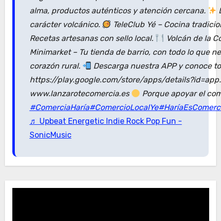
alma, productos auténticos y atención cercana.
D
carácter volcánico.
TeleClub Yé – Cocina tradici
Recetas artesanas con sello local.
Volcán de la C
Minimarket – Tu tienda de barrio, con todo lo que n
corazón rural.
Descarga nuestra APP y conoce tod
https://play.google.com/store/apps/details?id=ap
www.lanzarotecomercia.es
Porque apoyar el com
#ComerciaHaría
#ComercioLocalYe
#HaríaEsComerc
♬ Upbeat Energetic Indie Rock Pop Fun -
SonicMusic