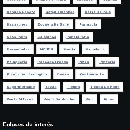
Comida Casera
Complementos
Corte De Pelo
Desayunos
Escuela De Baile
Farmacia
Gasolinera
Golosinas
Inmobiliaria
Mermeladas
MOJOS
Paella
Panadería
Peluquería
Pescado Fresco
Pizza
Pizzeria
Plantación Ecológica
Queso
Restaurante
Supermercado
Tazas
Tienda
Tienda De Moda
Venta Altavoz
Venta De Moviles
Vino
Vinos
Enlaces de interés