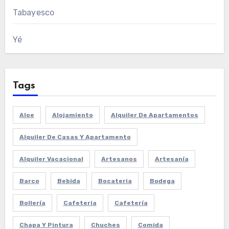
Tabayesco
Yé
Tags
Aloe
Alojamiento
Alquiler De Apartamentos
Alquiler De Casas Y Apartamento
Alquiler Vacacional
Artesanos
Artesanía
Barco
Bebida
Bocateria
Bodega
Bollería
Cafeteria
Cafetería
Chapa Y Pintura
Chuches
Comida