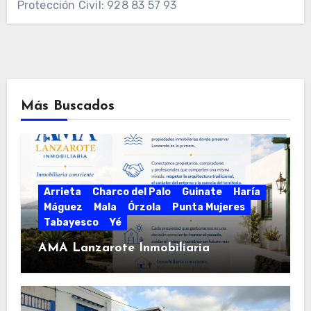
Protección Civil: 928 83 57 93
Más Buscados
Arrieta
Charco del Palo
Guinate
Haría
Máguez
Mala
Órzola
Punta Mujeres
Tabayesco
Yé
AMA Lanzarote Inmobiliaria