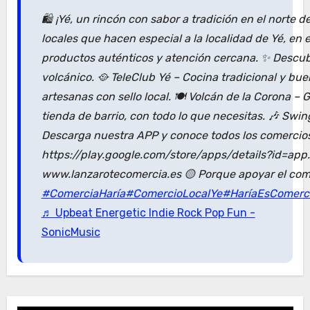
🛍️ ¡Yé, un rincón con sabor a tradición en el norte
locales que hacen especial a la localidad de Yé, en
productos auténticos y atención cercana. ✨ Descub
volcánico. 🥘 TeleClub Yé – Cocina tradicional y bu
artesanas con sello local. 🍽️ Volcán de la Corona –
tienda de barrio, con todo lo que necesitas. 🎶 Swin
Descarga nuestra APP y conoce todos los comercios 
https://play.google.com/store/apps/details?id=app.
www.lanzarotecomercia.es 🟡 Porque apoyar el come
#ComerciaHaría
#ComercioLocalYe
#HaríaEsComerc
♬ Upbeat Energetic Indie Rock Pop Fun -
SonicMusic