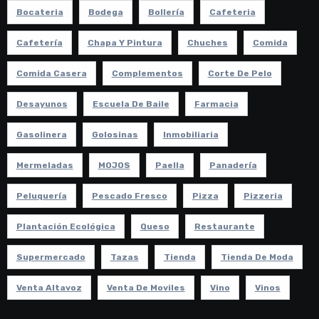
Bocateria
Bodega
Bollería
Cafeteria
Cafetería
Chapa Y Pintura
Chuches
Comida
Comida Casera
Complementos
Corte De Pelo
Desayunos
Escuela De Baile
Farmacia
Gasolinera
Golosinas
Inmobiliaria
Mermeladas
MOJOS
Paella
Panadería
Peluquería
Pescado Fresco
Pizza
Pizzeria
Plantación Ecológica
Queso
Restaurante
Supermercado
Tazas
Tienda
Tienda De Moda
Venta Altavoz
Venta De Moviles
Vino
Vinos