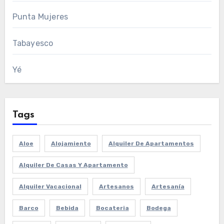
Punta Mujeres
Tabayesco
Yé
Tags
Aloe
Alojamiento
Alquiler De Apartamentos
Alquiler De Casas Y Apartamento
Alquiler Vacacional
Artesanos
Artesanía
Barco
Bebida
Bocateria
Bodega