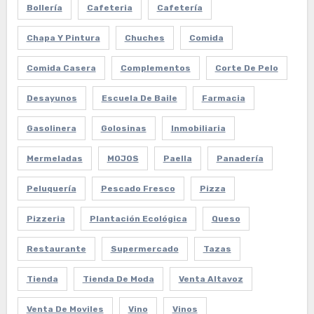
Bollería
Cafeteria
Cafetería
Chapa Y Pintura
Chuches
Comida
Comida Casera
Complementos
Corte De Pelo
Desayunos
Escuela De Baile
Farmacia
Gasolinera
Golosinas
Inmobiliaria
Mermeladas
MOJOS
Paella
Panadería
Peluquería
Pescado Fresco
Pizza
Pizzeria
Plantación Ecológica
Queso
Restaurante
Supermercado
Tazas
Tienda
Tienda De Moda
Venta Altavoz
Venta De Moviles
Vino
Vinos