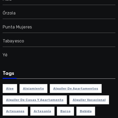
Órzola
Punta Mujeres
Tabayesco
Yé
Tags
Aloe
Alojamiento
Alquiler De Apartamentos
Alquiler De Casas Y Apartamento
Alquiler Vacacional
Artesanos
Artesanía
Barco
Bebida