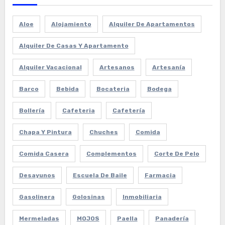
Aloe
Alojamiento
Alquiler De Apartamentos
Alquiler De Casas Y Apartamento
Alquiler Vacacional
Artesanos
Artesanía
Barco
Bebida
Bocateria
Bodega
Bollería
Cafeteria
Cafetería
Chapa Y Pintura
Chuches
Comida
Comida Casera
Complementos
Corte De Pelo
Desayunos
Escuela De Baile
Farmacia
Gasolinera
Golosinas
Inmobiliaria
Mermeladas
MOJOS
Paella
Panadería