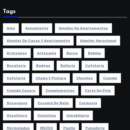
Tags
Aloe
Alojamiento
Alquiler De Apartamentos
Alquiler De Casas Y Apartamento
Alquiler Vacacional
Artesanos
Artesanía
Barco
Bebida
Bocateria
Bodega
Bollería
Cafeteria
Cafetería
Chapa Y Pintura
Chuches
Comida
Comida Casera
Complementos
Corte De Pelo
Desayunos
Escuela De Baile
Farmacia
Gasolinera
Golosinas
Inmobiliaria
Mermeladas
MOJOS
Paella
Panadería