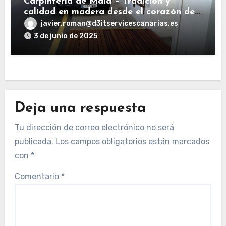
Carpintería de Mala – Tradición y
calidad en madera desde el corazón de
Haría
javier.roman@d3itservicescanarias.es
3 de junio de 2025
Deja una respuesta
Tu dirección de correo electrónico no será
publicada.
Los campos obligatorios están marcados
con
*
Comentario
*