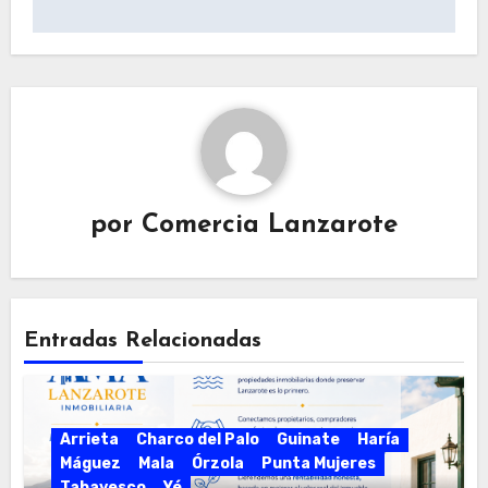
por
Comercia Lanzarote
Entradas Relacionadas
Arrieta
Charco del Palo
Guinate
Haría
Máguez
Mala
Órzola
Punta Mujeres
Tabayesco
Yé