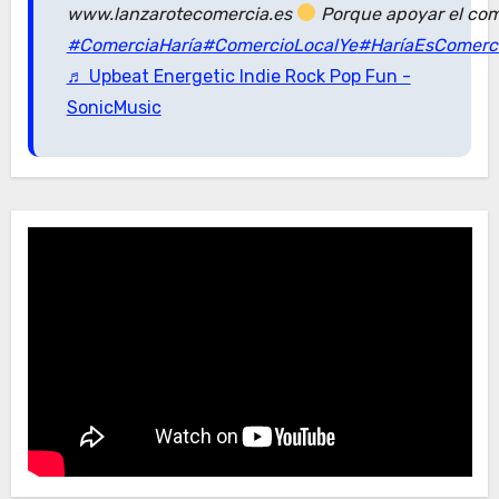
www.lanzarotecomercia.es
Porque apoyar el com
#ComerciaHaría
#ComercioLocalYe
#HaríaEsComerc
♬ Upbeat Energetic Indie Rock Pop Fun -
SonicMusic