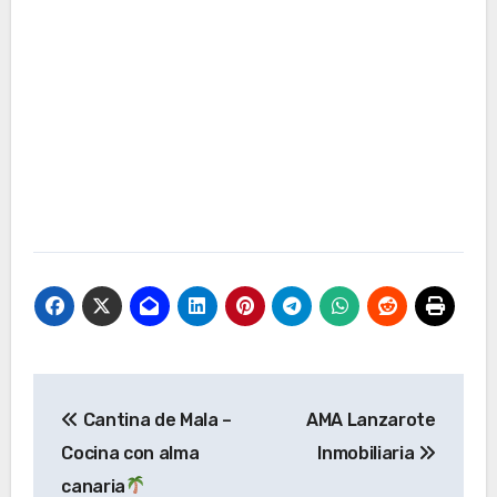
Navegación
Cantina de Mala –
AMA Lanzarote
de
Cocina con alma
Inmobiliaria
entradas
canaria