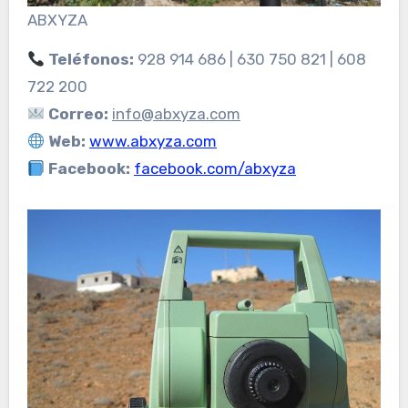
ABXYZA
Teléfonos:
928 914 686 | 630 750 821 | 608
722 200
Correo:
info@abxyza.com
Web:
www.abxyza.com
Facebook:
facebook.com/abxyza