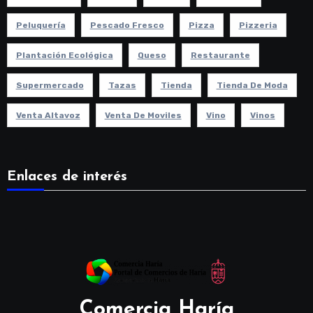
Peluquería
Pescado Fresco
Pizza
Pizzeria
Plantación Ecológica
Queso
Restaurante
Supermercado
Tazas
Tienda
Tienda De Moda
Venta Altavoz
Venta De Moviles
Vino
Vinos
Enlaces de interés
Comercia Haría