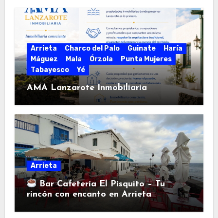
Arrieta
Charco del Palo
Guinate
Haría
Máguez
Mala
Órzola
Punta Mujeres
Tabayesco
Yé
AMA Lanzarote Inmobiliaria
Arrieta
Bar Cafetería El Pisquito – Tu
rincón con encanto en Arrieta