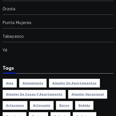
Órzola
Punta Mujeres
Tabayesco
Yé
Tags
Aloe
Alojamiento
Alquiler De Apartamentos
Alquiler De Casas Y Apartamento
Alquiler Vacacional
Artesanos
Artesanía
Barco
Bebida