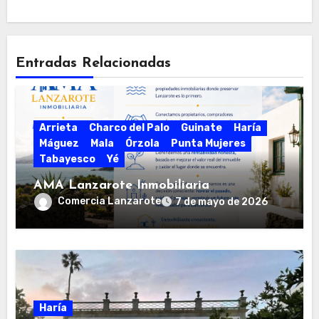
Entradas Relacionadas
Arrieta
Charco del Palo
Guinate
Haría
Máguez
Mala
Órzola
Punta Mujeres
Tabayesco
Yé
AMA Lanzarote Inmobiliaria
Comercia Lanzarote
7 de mayo de 2026
Haría