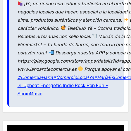
¡Yé, un rincón con sabor a tradición en el norte 
negocios locales que hacen especial a la localidad
alma, productos auténticos y atención cercana.
D
carácter volcánico.
TeleClub Yé – Cocina tradici
Recetas artesanas con sello local.
Volcán de la C
Minimarket – Tu tienda de barrio, con todo lo que n
corazón rural.
Descarga nuestra APP y conoce tod
https://play.google.com/store/apps/details?id=ap
www.lanzarotecomercia.es
Porque apoyar el com
#ComerciaHaría
#ComercioLocalYe
#HaríaEsComerc
♬ Upbeat Energetic Indie Rock Pop Fun -
SonicMusic