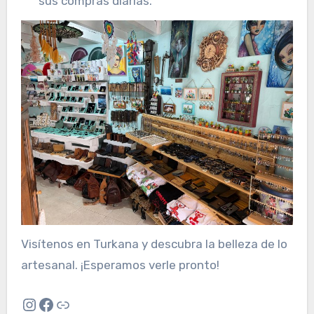
sus compras diarias.
Visítenos en Turkana y descubra la belleza de lo
artesanal. ¡Esperamos verle pronto!
Instagram
Facebook
Enlace