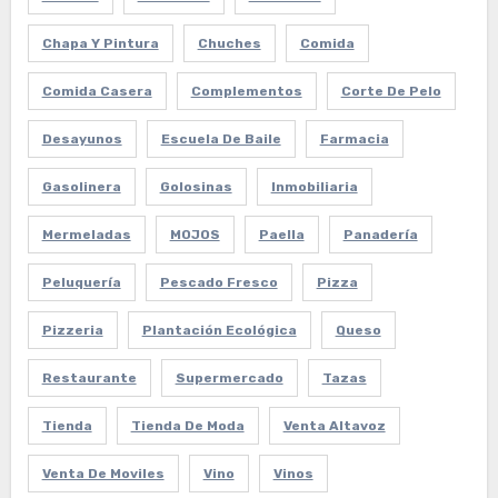
Chapa Y Pintura
Chuches
Comida
Comida Casera
Complementos
Corte De Pelo
Desayunos
Escuela De Baile
Farmacia
Gasolinera
Golosinas
Inmobiliaria
Mermeladas
MOJOS
Paella
Panadería
Peluquería
Pescado Fresco
Pizza
Pizzeria
Plantación Ecológica
Queso
Restaurante
Supermercado
Tazas
Tienda
Tienda De Moda
Venta Altavoz
Venta De Moviles
Vino
Vinos