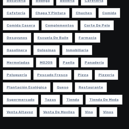
Bocateria
Bodega
Bollería
Cafeteria
Cafetería
Chapa Y Pintura
Chuches
Comida
Comida Casera
Complementos
Corte De Pelo
Desayunos
Escuela De Baile
Farmacia
Gasolinera
Golosinas
Inmobiliaria
Mermeladas
MOJOS
Paella
Panadería
Peluquería
Pescado Fresco
Pizza
Pizzeria
Plantación Ecológica
Queso
Restaurante
Supermercado
Tazas
Tienda
Tienda De Moda
Venta Altavoz
Venta De Moviles
Vino
Vinos