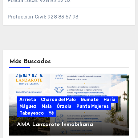
Policía Local: 928 83 52 52
Protección Civil: 928 83 57 93
Más Buscados
Arrieta
Charco del Palo
Guinate
Haría
Máguez
Mala
Órzola
Punta Mujeres
Tabayesco
Yé
AMA Lanzarote Inmobiliaria