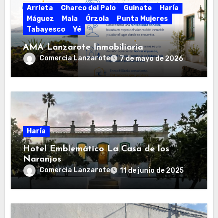
Arrieta
Charco del Palo
Guinate
Haría
Máguez
Mala
Órzola
Punta Mujeres
Tabayesco
Yé
AMA Lanzarote Inmobiliaria
Comercia Lanzarote
7 de mayo de 2026
Haría
Hotel Emblemático La Casa de los
Naranjos
Comercia Lanzarote
11 de junio de 2025