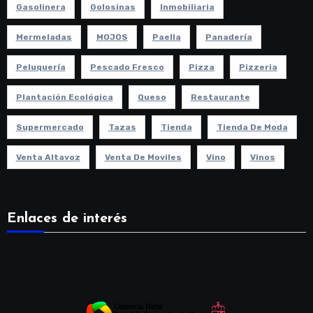
Gasolinera
Golosinas
Inmobiliaria
Mermeladas
MOJOS
Paella
Panadería
Peluquería
Pescado Fresco
Pizza
Pizzeria
Plantación Ecológica
Queso
Restaurante
Supermercado
Tazas
Tienda
Tienda De Moda
Venta Altavoz
Venta De Moviles
Vino
Vinos
Enlaces de interés