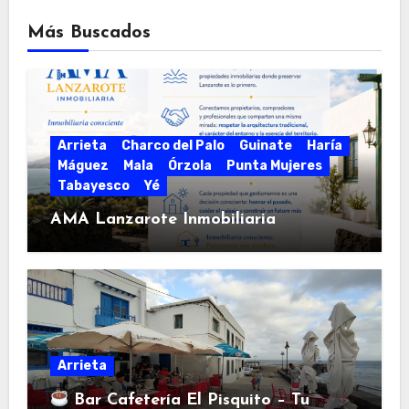
Más Buscados
Arrieta
Charco del Palo
Guinate
Haría
Máguez
Mala
Órzola
Punta Mujeres
Tabayesco
Yé
AMA Lanzarote Inmobiliaria
Arrieta
Bar Cafetería El Pisquito – Tu