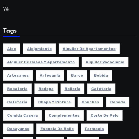
Yé
Tags
Aloe
Alojamiento
Alquiler De Apartamentos
Alquiler De Casas Y Apartamento
Alquiler Vacacional
Artesanos
Artesanía
Barco
Bebida
Bocateria
Bodega
Bollería
Cafeteria
Cafetería
Chapa Y Pintura
Chuches
Comida
Comida Casera
Complementos
Corte De Pelo
Desayunos
Escuela De Baile
Farmacia