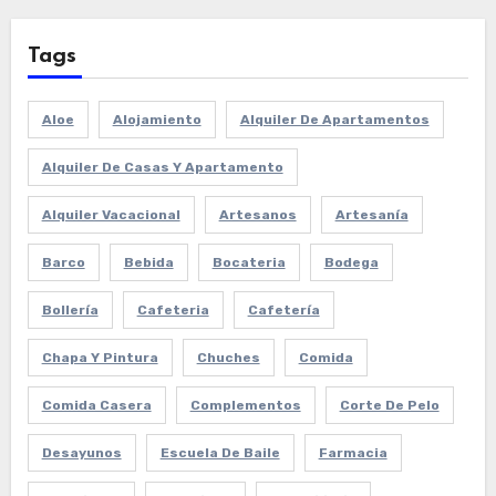
Tags
Aloe
Alojamiento
Alquiler De Apartamentos
Alquiler De Casas Y Apartamento
Alquiler Vacacional
Artesanos
Artesanía
Barco
Bebida
Bocateria
Bodega
Bollería
Cafeteria
Cafetería
Chapa Y Pintura
Chuches
Comida
Comida Casera
Complementos
Corte De Pelo
Desayunos
Escuela De Baile
Farmacia