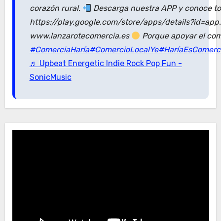
corazón rural.
Descarga nuestra APP y conoce tod
https://play.google.com/store/apps/details?id=ap
www.lanzarotecomercia.es
Porque apoyar el com
#ComerciaHaría
#ComercioLocalYe
#HaríaEsComerc
♬ Upbeat Energetic Indie Rock Pop Fun -
SonicMusic