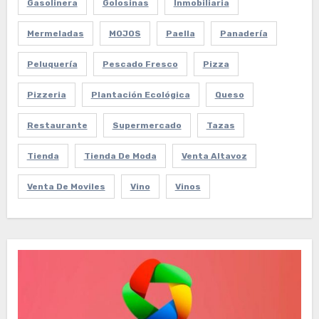
Gasolinera
Golosinas
Inmobiliaria
Mermeladas
MOJOS
Paella
Panadería
Peluquería
Pescado Fresco
Pizza
Pizzeria
Plantación Ecológica
Queso
Restaurante
Supermercado
Tazas
Tienda
Tienda De Moda
Venta Altavoz
Venta De Moviles
Vino
Vinos