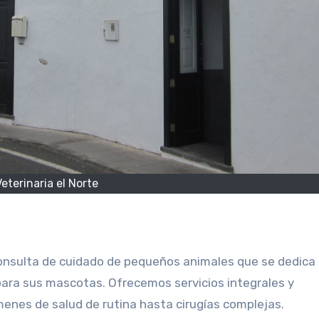
eterinaria el Norte
consulta de cuidado de pequeños animales que se dedica
para sus mascotas. Ofrecemos servicios integrales y
enes de salud de rutina hasta cirugías complejas.