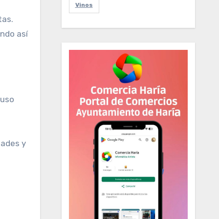
Vinos
tas.
ando así
luso
dades y