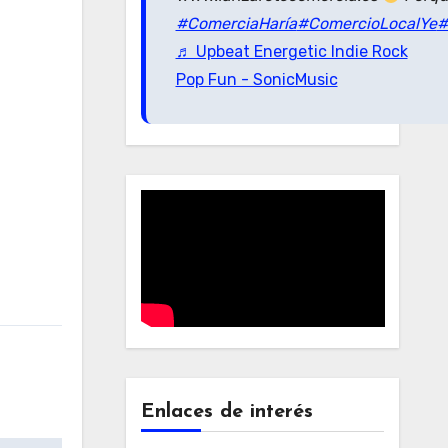
#ComerciaHaría
#ComercioLocalYe
#
♬ Upbeat Energetic Indie Rock
Pop Fun - SonicMusic
Enlaces de interés