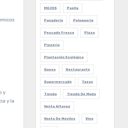
MOJOS
Paella
émicos
Panadería
Peluquería
Pescado Fresco
Pizza
Pizzeria
Plantación Ecológica
Queso
Restaurante
Supermercado
Tazas
o y
Tienda
Tienda De Moda
ia y la
Venta Altavoz
Venta De Moviles
Vino