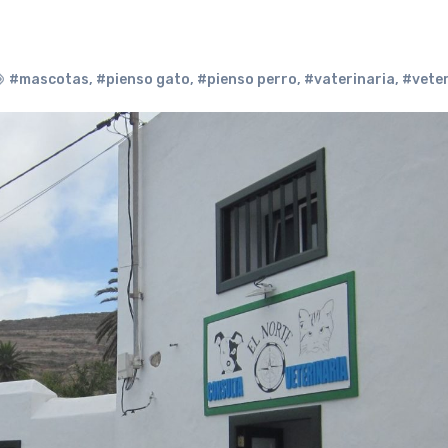
#mascotas
,
#pienso gato
,
#pienso perro
,
#vaterinaria
,
#veter