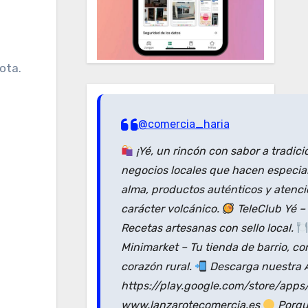
ota.
@comercia_haria
¡Yé, un rincón con sabor a tradici
negocios locales que hacen especial
alma, productos auténticos y atenc
carácter volcánico.
TeleClub Yé –
Recetas artesanas con sello local.
Minimarket – Tu tienda de barrio, co
corazón rural.
Descarga nuestra A
https://play.google.com/store/apps
www.lanzarotecomercia.es
Porque