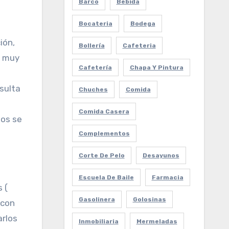
Barco
Bebida
Bocateria
Bodega
ión,
Bollería
Cafeteria
y muy
Cafetería
Chapa Y Pintura
sulta
Chuches
Comida
Comida Casera
nos se
Complementos
Corte De Pelo
Desayunos
Escuela De Baile
Farmacia
 (
Gasolinera
Golosinas
 con
arlos
Inmobiliaria
Mermeladas