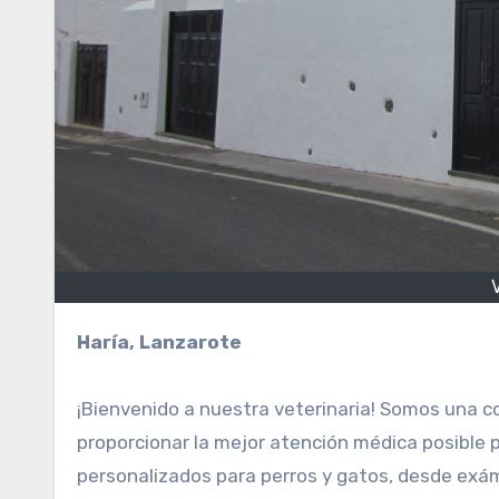
V
Haría, Lanzarote
¡Bienvenido a nuestra veterinaria! Somos una 
proporcionar la mejor atención médica posible 
personalizados para perros y gatos, desde exám