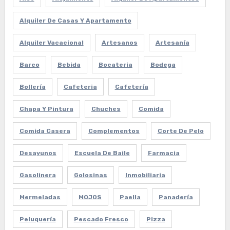
Alquiler De Casas Y Apartamento
Alquiler Vacacional
Artesanos
Artesanía
Barco
Bebida
Bocateria
Bodega
Bollería
Cafeteria
Cafetería
Chapa Y Pintura
Chuches
Comida
Comida Casera
Complementos
Corte De Pelo
Desayunos
Escuela De Baile
Farmacia
Gasolinera
Golosinas
Inmobiliaria
Mermeladas
MOJOS
Paella
Panadería
Peluquería
Pescado Fresco
Pizza